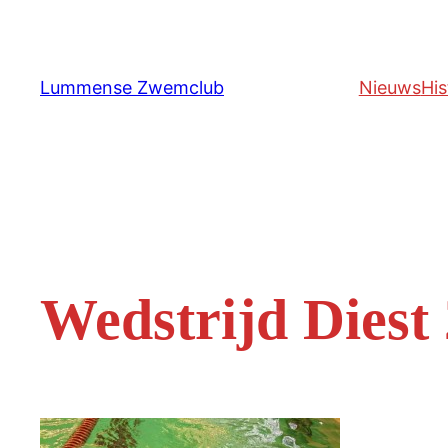
Ga
naar
de
Lummense Zwemclub
Nieuws
His
inhoud
Wedstrijd Diest