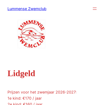
Ga
Lummense Zwemclub
naar
de
inhoud
Lidgeld
Prijzen voor het zwemjaar 2026-2027:
1e kind: €170 / jaar
2e kind: €160 / jaar