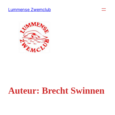
Ga
Lummense Zwemclub
naar
de
inhoud
Auteur:
Brecht Swinnen