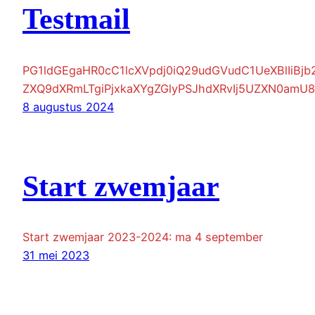
Testmail
PG1ldGEgaHR0cC1lcXVpdj0iQ29udGVudC1UeXBlIiB
ZXQ9dXRmLTgiPjxkaXYgZGlyPSJhdXRvIj5UZXN0amU8
8 augustus 2024
Start zwemjaar
Start zwemjaar 2023-2024: ma 4 september
31 mei 2023