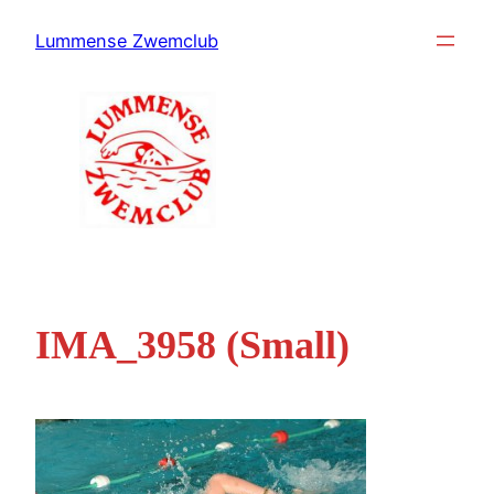
Ga
Lummense Zwemclub
naar
de
inhoud
IMA_3958 (Small)