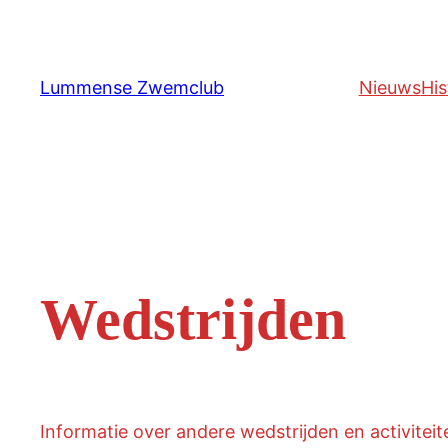
Ga
naar
de
Lummense Zwemclub
Nieuws
His
inhoud
Wedstrijden
Informatie over andere wedstrijden en activiteite