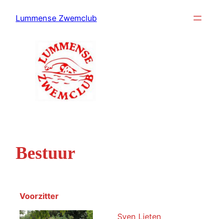
Ga
Lummense Zwemclub
naar
de
inhoud
Bestuur
Voorzitter
Sven Lieten