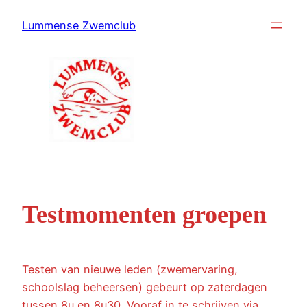
Ga
Lummense Zwemclub
naar
de
inhoud
Testmomenten groepen
Testen van nieuwe leden (zwemervaring,
schoolslag beheersen) gebeurt op zaterdagen
tussen 8u en 8u30. Vooraf in te schrijven via