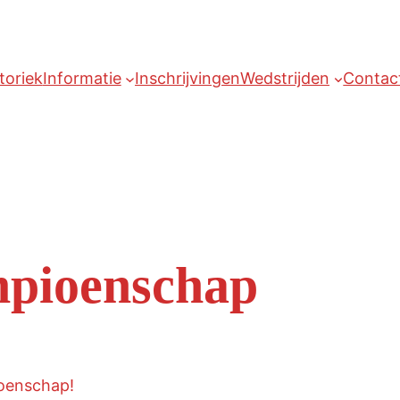
toriek
Informatie
Inschrijvingen
Wedstrijden
Contac
mpioenschap
ioenschap!