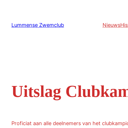
Ga
naar
de
Lummense Zwemclub
Nieuws
His
inhoud
Uitslag Clubka
Proficiat aan alle deelnemers van het clubkamp