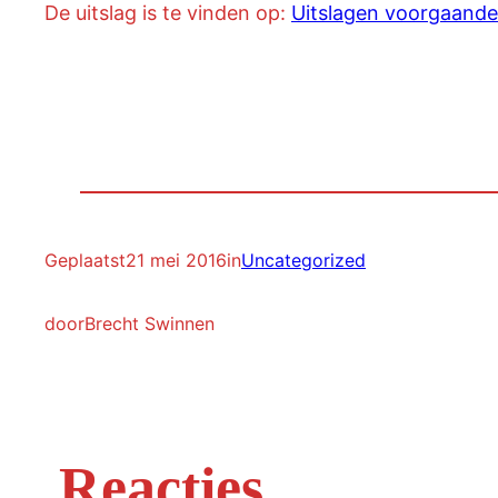
De uitslag is te vinden op:
Uitslagen voorgaande
Geplaatst
21 mei 2016
in
Uncategorized
door
Brecht Swinnen
Reacties