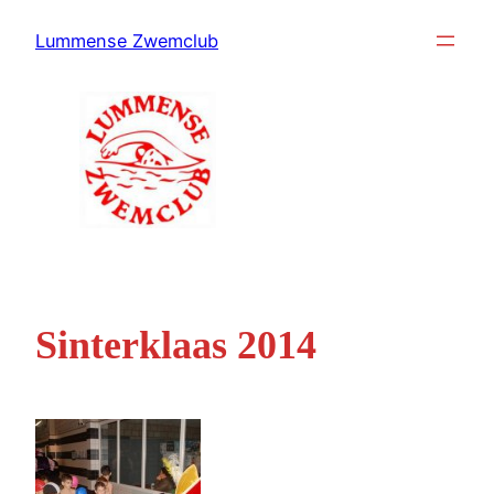
Ga
Lummense Zwemclub
naar
de
inhoud
Sinterklaas 2014