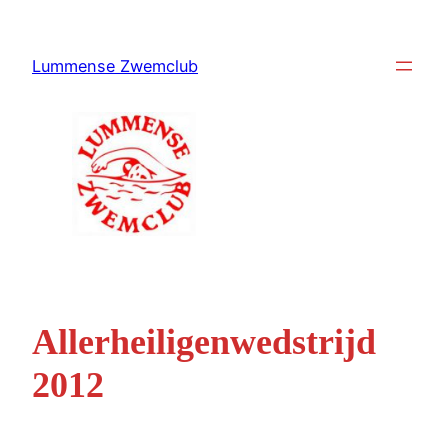
Ga
naar
Lummense Zwemclub
de
inhoud
Allerheiligenwedstrijd
2012