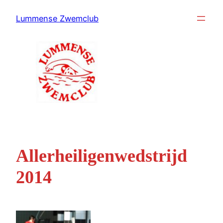
Ga
Lummense Zwemclub
naar
de
inhoud
Allerheiligenwedstrijd
2014